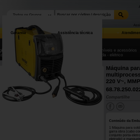
Assi
Garantia
Assistência técnica
Atendimen
ina Inicial
| ...
| Equipamentos para solda, corte, consumíveis e acessórios
Equipamentos, acessórios e peças de reposição para solda - elétrico
Máquina par
multiproces
220 V~, MM
68.78.250.02
Compartilhe
Conteúdo da Emb
1 Máquina para sold
garra obra (cabo co
conjunto porta-elet
eletrodo) e manguei