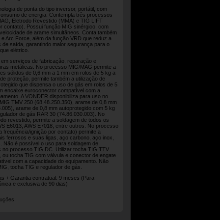
logia de ponta do tipo inversor, portátil, com
consumo de energia. Contempla três processos
AG, Eletrodo Revestido (MMA) e TIG LIFT
or contato). Possui função MIG sinérgico, com
 velocidade de arame simultâneos. Conta também
t e Arc Force, além da função VRD que reduz a
s de saída, garantindo maior segurança para o
ue elétrico.
 em serviços de fabricação, reparação e
turas metálicas. No processo MIG/MAG permite a
s sólidos de 0,6 mm a 1 mm em rolos de 5 kg a
 de proteção, permite também a utilização de
rotegido que dispensa o uso de gás em rolos de 5
com encaixe euroconector compatível com a
pamento. A VONDER disponibiliza para uso no
 MIG TMV 250 (68.48.250.350), arame de 0,8 mm
.005), arame de 0,8 mm autoprotegido com 5 kg
egulador de gás RAR 30 (74.86.030.003). No
do revestido, permite a soldagem de todos os
AWS E6013, AWS E7018, entre outros. No processo
a frequência/ignição por contato) permite a
s ferrosos e suas ligas, aço carbono, aço inox,
os. Não é possível o uso para soldagem de
as no processo TIG DC. Utilizar tocha TIG TTV
, ou tocha TIG com válvula e conector de engate
tível com a capacidade do equipamento. Não
IG, tocha TIG e regulador de gás.
ias + Garantia contratual: 9 meses (Para
única e exclusiva de 90 dias)
ruções