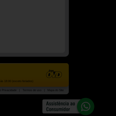
às 18:00 (exceto feriados)
de Privacidade
|
Termos de uso
|
Mapa do Site