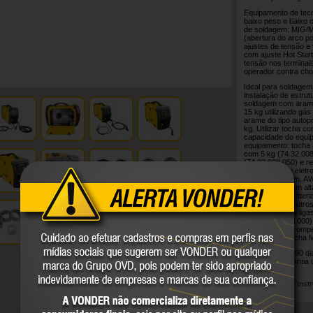
Equipamento de tecno
baixo peso e baixo 
de soldagem: MIG/M
(abertura do arco p
ajustes de tensão e
com ajuste Hot Star
tensão nos terminai
operador contra choq
Ideal para soldagem
instalação de estru
soldagem com arame
15 kg utilizando gás
arame do tipo autop
kg. Utilizar tocha 
capacidade do equi
equipamento: tocha
com 5 kg (74.32.008
(74.32.008.050) e r
processo com eletro
tipos até 4,0 mm, 
TIG DC Lift (sem alt
soldagem de materiai
cobre, latão e outr
alumínio e suas lig
213 (68.48.213.000)
rápido 13 mm compa
acompanha: tocha M
Garantia legal: 90 d
locadoras, garantia 
Manual de Inst