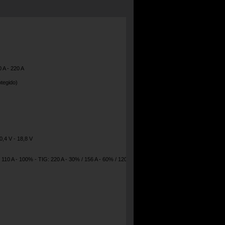
0 A - 220 A
tegido)
0,4 V - 18,8 V
 110 A - 100% - TIG: 220 A - 30% / 156 A - 60% / 120