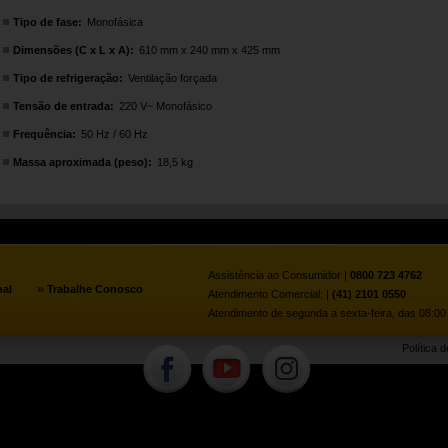
Tipo de fase:
Monofásica
Dimensões (C x L x A):
610 mm x 240 mm x 425 mm
Tipo de refrigeração:
Ventilação forçada
Tensão de entrada:
220 V~ Monofásico
Frequência:
50 Hz / 60 Hz
Massa aproximada (peso):
18,5 kg
Assistência ao Consumidor |
0800 723 4762
»
nal
Trabalhe Conosco
Atendimento Comercial: |
(41) 2101 0550
Atendimento de segunda a sexta-feira, das 08:00 
Política 