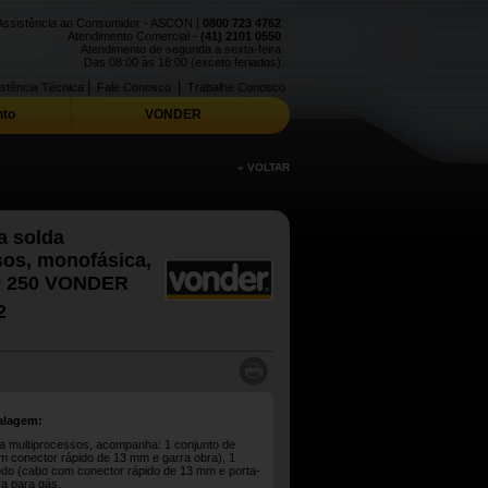
Assistência ao Consumidor - ASCON |
0800 723 4762
Atendimento Comercial -
(41) 2101 0550
Atendimento de segunda a sexta-feira
Das 08:00 às 18:00 (exceto feriados)
|
|
stência Técnica
Fale Conosco
Trabalhe Conosco
to
VONDER
« VOLTAR
a solda
sos, monofásica,
P 250 VONDER
2
alagem:
a multiprocessos, acompanha: 1 conjunto de
m conector rápido de 13 mm e garra obra), 1
rodo (cabo com conector rápido de 13 mm e porta-
ra para gás.