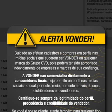
Fabricada totalment
resistência à oxida
Indicada para movi
(Equipamento envia
Garantia legal: 90 d
locadoras, garantia 
Manual de Inst
DETALHES TÉCNICOS
Modelo:
PIN 256
Capacidade de carga.:
2,5 toneladas (2,5 tf)
Largura:
685 mm
Material da roda:
Nylon
Modelo da roda:
Dupla
Dimensões da roda de direção:
200 x 50 mm (D x L)
Dimensões da roda do garfo:
80 mm x 70 mm (D x L) - dupla
Material da estrutura:
Aço inox