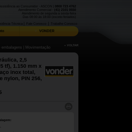
Assistência ao Consumidor - ASCON |
0800 723 4762
Atendimento Comercial -
(41) 2101 0550
Atendimento de segunda a sexta-feira
Das 08:00 às 18:00 (exceto feriados)
|
|
stência Técnica
Fale Conosco
Trabalhe Conosco
to
VONDER
« VOLTAR
de embalagens
| Movimentação
ráulica, 2,5
5 tf), 1.150 mm x
ço inox total,
e nylon, PIN 256,
5
alagem:
.