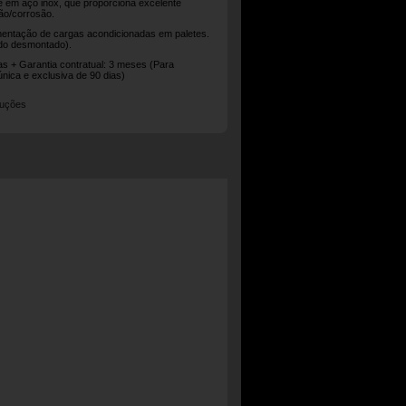
e em aço inox, que proporciona excelente
ção/corrosão.
mentação de cargas acondicionadas em paletes.
do desmontado).
ias + Garantia contratual: 3 meses (Para
única e exclusiva de 90 dias)
ruções