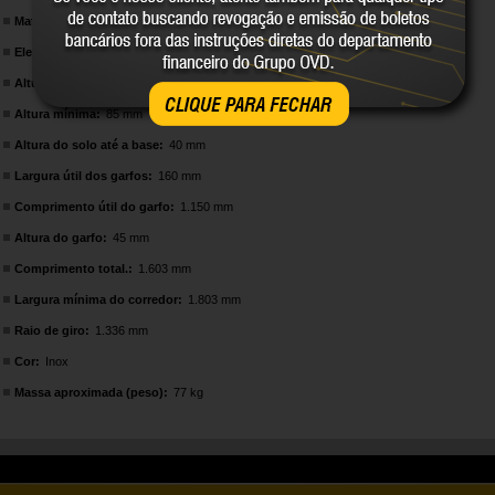
Material da bomba hidráulica:
Aço inox
Elevação máxima:
115 mm
Altura total:
1.224 mm
CLIQUE PARA FECHAR
Altura mínima:
85 mm
Altura do solo até a base:
40 mm
Largura útil dos garfos:
160 mm
Comprimento útil do garfo:
1.150 mm
Altura do garfo:
45 mm
Comprimento total.:
1.603 mm
Largura mínima do corredor:
1.803 mm
Raio de giro:
1.336 mm
Cor:
Inox
Massa aproximada (peso):
77 kg