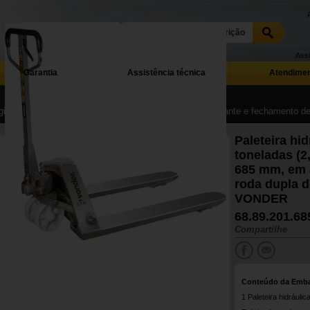
Assi
Garantia
Assistência técnica
Atendimen
ina Inicial
| ...
| Movimentação de materiais, tração, levante e fechamento 
Paleteira hid
toneladas (2,
685 mm, em a
roda dupla d
VONDER
68.89.201.68
Compartilhe
Conteúdo da Emb
1 Paleteira hidráulica