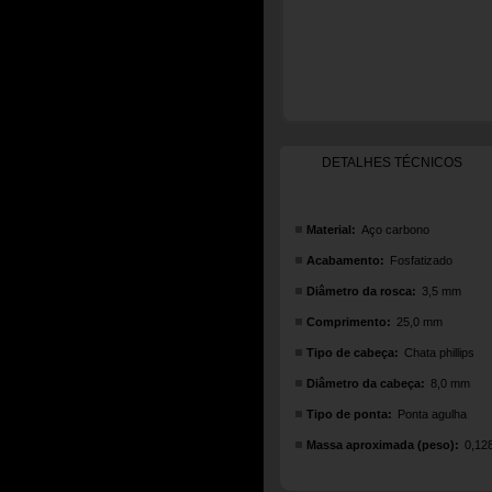
DETALHES TÉCNICOS
Material:
Aço carbono
Acabamento:
Fosfatizado
Diâmetro da rosca:
3,5 mm
Comprimento:
25,0 mm
Tipo de cabeça:
Chata phillips
Diâmetro da cabeça:
8,0 mm
Tipo de ponta:
Ponta agulha
Massa aproximada (peso):
0,12