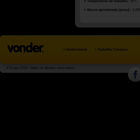
Temperatura de trabalho:
80°C
Massa aproximada (peso):
4,29
»
»
Institucional
Trabalhe Conosco
© Grupo OVD. Todos os direitos reservados.