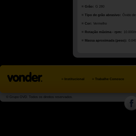
Grão:
G 280
Tipo de grão abrasivo:
Óxido de
Cor:
Vermelho
Rotação máxima - rpm:
10.000/
Massa aproximada (peso):
0.04
»
»
Institucional
Trabalhe Conosco
© Grupo OVD. Todos os direitos reservados.