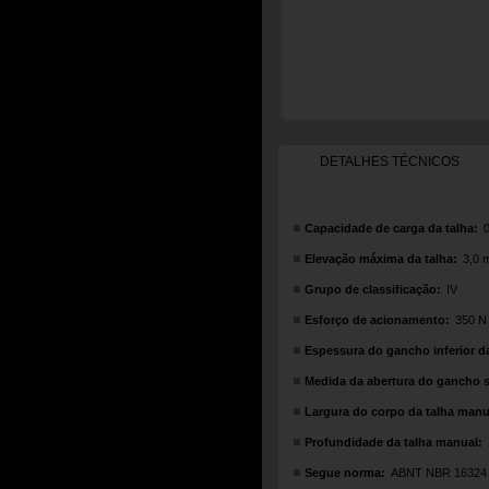
DETALHES TÉCNICOS
Capacidade de carga da talha:
0
Elevação máxima da talha:
3,0 
Grupo de classificação:
IV
Esforço de acionamento:
350 N
Espessura do gancho inferior d
Medida da abertura do gancho s
Largura do corpo da talha manu
Profundidade da talha manual:
Segue norma:
ABNT NBR 16324