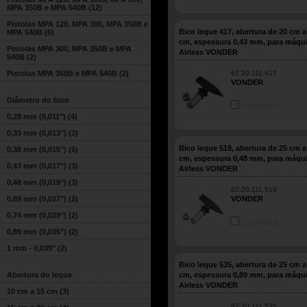
MPA 350B e MPA 540B
(12)
Pistolas MPA 120, MPA 300, MPA 350B e
Bico leque 417, abertura de 20 cm a
MPA 540B
(6)
cm, espessura 0,43 mm, para máqu
Pistolas MPA 300, MPA 350B e MPA
Airless VONDER
540B
(2)
Pistolas MPA 350B e MPA 540B
(2)
62.20.111.417
VONDER
Diâmetro do bico
COMPARE
0,28 mm (0,011")
(4)
0,33 mm (0,013")
(3)
Bico leque 519, abertura de 25 cm a
0,38 mm (0,015")
(5)
cm, espessura 0,48 mm, para máqu
0,43 mm (0,017")
(3)
Airless VONDER
0,48 mm (0,019")
(3)
62.20.111.519
0,69 mm (0,027")
(2)
VONDER
0,74 mm (0,029")
(2)
COMPARE
0,89 mm (0,035")
(2)
1 mm - 0,039"
(2)
Bico leque 535, abertura de 25 cm a
Abertura do leque
cm, espessura 0,89 mm, para máqu
Airless VONDER
10 cm a 15 cm
(3)
62.20.111.535