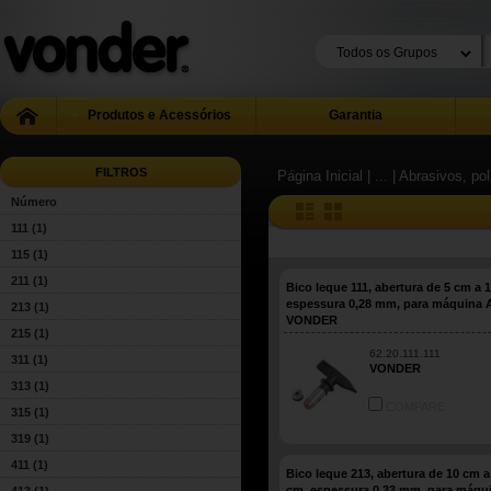
Produtos e Acessórios
Garantia
FILTROS
Página Inicial
| ...
| Abrasivos, pol
Número
111
(1)
115
(1)
211
(1)
Bico leque 111, abertura de 5 cm a 
espessura 0,28 mm, para máquina A
213
(1)
VONDER
215
(1)
62.20.111.111
311
(1)
VONDER
313
(1)
COMPARE
315
(1)
319
(1)
411
(1)
Bico leque 213, abertura de 10 cm a
cm, espessura 0,33 mm, para máqu