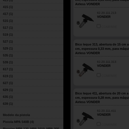
413
(1)
Airless VONDER
415
(1)
62.20.111.213
417
(1)
VONDER
515
(1)
COMPARE
517
(1)
519
(1)
527
(1)
Bico leque 313, abertura de 15 cm a
529
(1)
cm, espessura 0,33 mm, para máqu
Airless VONDER
535
(1)
62.20.111.313
539
(1)
VONDER
617
(1)
COMPARE
619
(1)
627
(1)
629
(1)
Bico leque 411, abertura de 20 cm a
635
(1)
cm, espessura 0,28 mm, para máqu
Airless VONDER
639
(1)
62.20.111.411
VONDER
Modelo da pistola
Pistola MPA 540B
(4)
COMPARE
Pistolas MPA 120, MPA 1010, MPA 300,