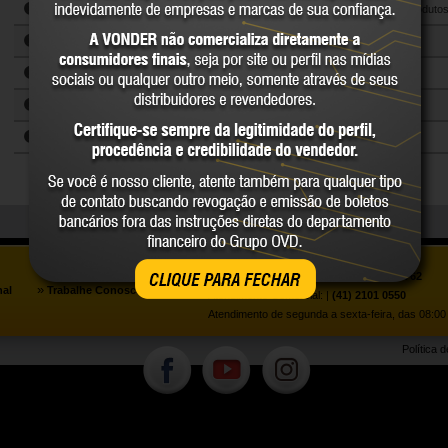
Correias, lençóis de borracha,
Ferramentas, equipamentos, produto
correntes e rolamentos
químicos para construção civil
Equipamentos de proteção individual,
Mangueiras, tubos, conexões,
coletiva, sinalização e segurança
válvulas para condução de fluídos,
Equipamentos e instrumentos de
Máquinas operatrizes, motores,
isolamento térmico e vedação
medição e teste
compressores e bombas
Equipamentos para solda, corte,
Materiais elétricos
consumíveis e acessórios
Ferramentas de corte, furação,
Materias promocionais
rosqueamento, fresamento e acessórios
para máquinas operatrizes
Assistência ao Consumidor |
0800 723 4762
CLIQUE PARA FECHAR
»
nal
Trabalhe Conosco
Atendimento Comercial: |
(41) 2101 0550
Atendimento de segunda a sexta-feira, das 08:00 
Política 