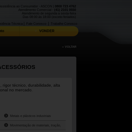
Assistência ao Consumidor - ASCON |
0800 723 4762
Atendimento Comercial -
(41) 2101 0550
Atendimento de segunda a sexta-feira
Das 08:00 às 18:00 (exceto feriados)
|
|
stência Técnica
Fale Conosco
Trabalhe Conosco
to
VONDER
« VOLTAR
 ACESSÓRIOS
gor técnico, durabilidade, alta
ional no mercado.
Metais e plásticos industriais
Movimentação de materiais, tração,
l
levante e fechamento de embalagens