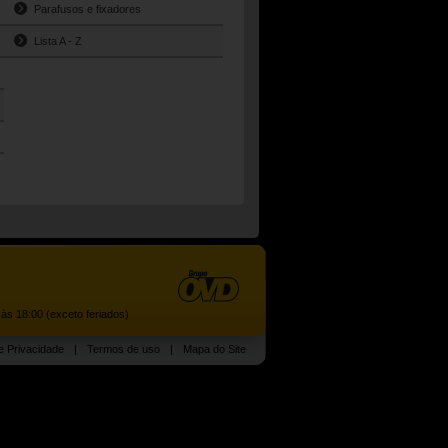
s
Parafusos e fixadores
Lista A - Z
às 18:00 (exceto feriados)
de Privacidade
|
Termos de uso
|
Mapa do Site