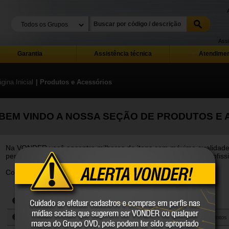
Assi
Garantia
Assistência técnica
Atendimen
gina Inicial
| Produtos e Acessórios
BEM VINDO A NOSSA SEÇÃO DE PRODUTOS E
Na VONDER você encontra milhares de itens com máxima qualidade, ri
performance e o mais completo mix de ferramentas para uso profiss
Confira abaixo nossa seleção de produtos:
Abrasivos, polimento e pintura
Ferramentas elétricas, bateria,
industrial
pneumáticas e à combustão para uso
Adesivos, lubrificantes e produtos
Ferramentas manuais, equipamentos
geral e jardinagem
químicos para tratamento de superfície
para mecânica geral e instalação industria