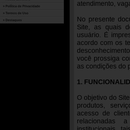
atendimento, vaga
» Política de Privacidade
» Termos de Uso
No presente doc
» Destaques
Site, as quais 
usuário. É impre
acordo com os te
desconhecimento 
você prossiga co
as condições do 
1. FUNCIONALI
O objetivo do Sit
produtos, servi
acesso de client
relacionadas 
institucionais, 