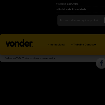
» Nossa Estrutura
» Política de Privacidade
Tire suas dúvidas aqui, se preferir:
»
»
Institucional
Trabalhe Conosco
© Grupo OVD. Todos os direitos reservados.