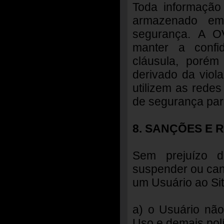
Toda informação
armazenado em
segurança. A O
manter a confi
cláusula, porém
derivado da viol
utilizem as redes
de segurança pa
8. SANÇÕES E 
Sem prejuízo d
suspender ou canc
um Usuário ao Site
a) o Usuário não
Uso e demais polít