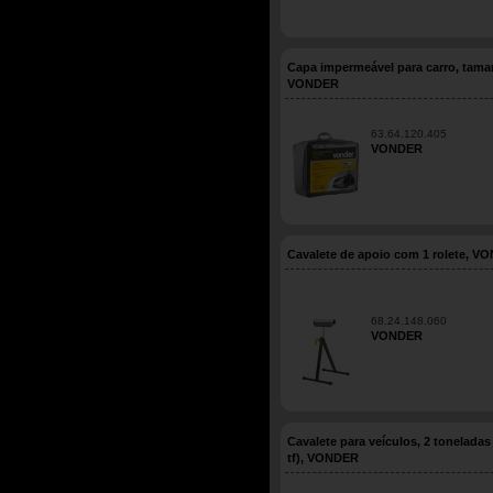
Capa impermeável para carro, tama
VONDER
63.64.120.405
VONDER
Cavalete de apoio com 1 rolete, V
68.24.148.060
VONDER
Cavalete para veículos, 2 toneladas 
tf), VONDER