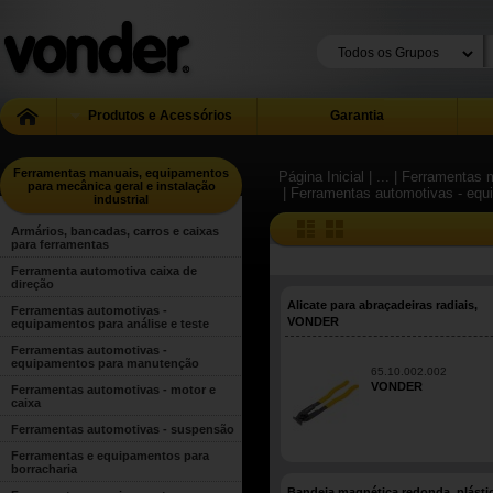
Produtos e Acessórios
Garantia
Ferramentas manuais, equipamentos
Página Inicial
| ...
| Ferramentas m
para mecânica geral e instalação
| Ferramentas automotivas - eq
industrial
Armários, bancadas, carros e caixas
para ferramentas
Ferramenta automotiva caixa de
direção
Alicate para abraçadeiras radiais,
Ferramentas automotivas -
VONDER
equipamentos para análise e teste
Ferramentas automotivas -
equipamentos para manutenção
65.10.002.002
VONDER
Ferramentas automotivas - motor e
caixa
Ferramentas automotivas - suspensão
Ferramentas e equipamentos para
borracharia
Bandeja magnética redonda, plásti