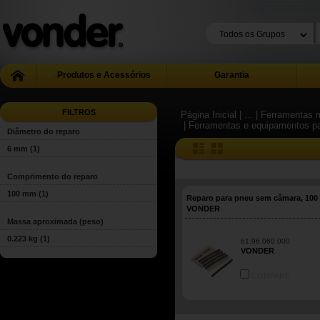
Produtos e Acessórios
Garantia
FILTROS
Página Inicial
| ...
| Ferramentas m
| Ferramentas e equipamentos pa
Diâmetro do reparo
6 mm
(1)
Comprimento do reparo
100 mm
(1)
Reparo para pneu sem câmara, 100
VONDER
Massa aproximada (peso)
0.223 kg
(1)
61.96.060.000
VONDER
COMPARE