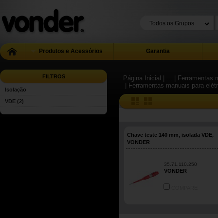
Produtos e Acessórios
Garantia
FILTROS
Página Inicial
| ...
| Ferramentas m
| Ferramentas manuais para elétr
Isolação
VDE
(2)
Chave teste 140 mm, isolada VDE,
VONDER
35.71.110.250
VONDER
COMPARE