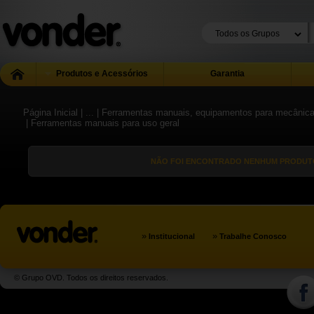
Produtos e Acessórios
Garantia
Página Inicial
| ...
| Ferramentas manuais, equipamentos para mecânica g
| Ferramentas manuais para uso geral
NÃO FOI ENCONTRADO NENHUM PRODUTO
»
»
Institucional
Trabalhe Conosco
© Grupo OVD. Todos os direitos reservados.