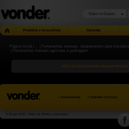
Produtos e Acessórios
Garantia
Página Inicial
| ...
| Ferramentas manuais, equipamentos para mecânica g
| Ferramentas manuais agrícolas e jardinagem
NÃO FOI ENCONTRADO NENHUM PRODUTO
»
»
Institucional
Trabalhe Conosco
© Grupo OVD. Todos os direitos reservados.