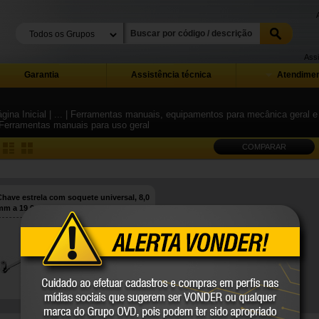
Assi
Garantia
Assistência técnica
Atendimen
gina Inicial
| ...
| Ferramentas manuais, equipamentos para mecânica geral e i
 Ferramentas manuais para uso geral
COMPARAR
Chave estrela com soquete universal, 8,0
mm a 19,0 mm, VONDER
36.08.000.819
VONDER
COMPARE