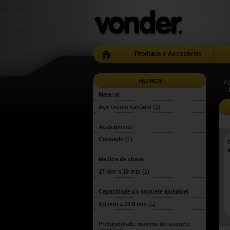
Produtos e Acessórios
FILTROS
Pá
|
Material
Aço cromo vanádio
(1)
Acabamento
Cromado
(1)
Medida da chave
17 mm x 19 mm
(1)
Capacidade do soquete ajustável
8,0 mm a 19,0 mm
(1)
Profundidade máxima do soquete