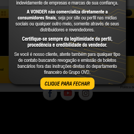
COMPARAR
Assistência ao Consumidor |
0800 723 4762
»
nal
Trabalhe Conosco
Atendimento Comercial: |
(41) 2101 0550
Atendimento de segunda a sexta-feira, das 08:00 
CLIQUE PARA FECHAR
Política 