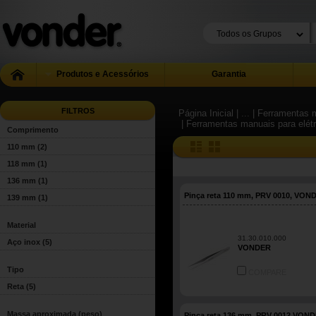
Produtos e Acessórios
Garantia
FILTROS
Página Inicial
| ...
| Ferramentas m
| Ferramentas manuais para elétr
Comprimento
110 mm
(2)
118 mm
(1)
136 mm
(1)
Pinça reta 110 mm, PRV 0010, VON
139 mm
(1)
Material
31.30.010.000
Aço inox
(5)
VONDER
Tipo
COMPARE
Reta
(5)
Massa aproximada (peso)
Pinça reta 136 mm, PRV 0012 VON