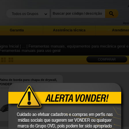
Assi
Garantia
Assistência técnica
Atendimen
gina Inicial
| ...
| Ferramentas manuais, equipamentos para mecânica geral e i
 Ferramentas manuais para uso geral
COMPARAR
Plaina de borda para chapa de drywall,
VONDER
35.99.120.623
VONDER
COMPARE