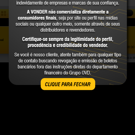
COMPARAR
Assistência ao Consumidor |
0800 723 4762
»
nal
Trabalhe Conosco
Atendimento Comercial: |
(41) 2101 0550
Atendimento de segunda a sexta-feira, das 08:00 
Política 
CLIQUE PARA FECHAR