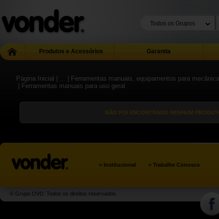
Produtos e Acessórios
Garantia
Página Inicial
| ...
| Ferramentas manuais, equipamentos para mecânica g
| Ferramentas manuais para uso geral
NÃO FOI ENCONTRADO NENHUM PRODUTO
»
»
Institucional
Trabalhe Conosco
© Grupo OVD. Todos os direitos reservados.