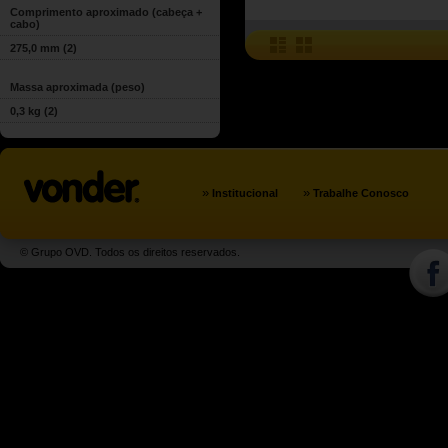
Comprimento aproximado (cabeça +
cabo)
275,0 mm
(2)
Massa aproximada (peso)
0,3 kg
(2)
»
»
Institucional
Trabalhe Conosco
© Grupo OVD. Todos os direitos reservados.