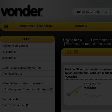
Produtos e Acessórios
Garantia
FILTROS
Página Inicial
| ...
| Ferramentas m
| Ferramentas manuais para uso 
Diâmetro da cabeça
28,0 mm
(1)
35,0 mm
(1)
Material da cabeça do martelo
Martelo 28 mm, borda intercambiáve
nylon/poliuretano, cabo em madeir
Aço especial
(2)
VONDER
Material das bordas do martelo
35.89.000.028
VONDER
1 Borda nylon / 1 borda poliuretano
(2)
COMPARE
Tipo de cabo
Cabo em madeira
(2)