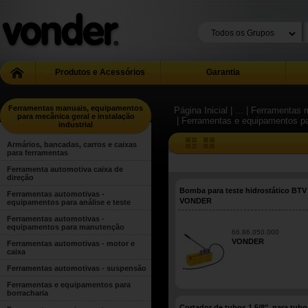
Produtos e Acessórios
Garantia
Ferramentas manuais, equipamentos
Página Inicial
| ...
| Ferramentas m
para mecânica geral e instalação
| Ferramentas e equipamentos p
industrial
Armários, bancadas, carros e caixas
para ferramentas
Ferramenta automotiva caixa de
direção
Bomba para teste hidrostático BTV
Ferramentas automotivas -
VONDER
equipamentos para análise e teste
Ferramentas automotivas -
equipamentos para manutenção
66.86.050.000
VONDER
Ferramentas automotivas - motor e
caixa
Ferramentas automotivas - suspensão
Ferramentas e equipamentos para
borracharia
Cortador de tubos 1.5/8", para tubo