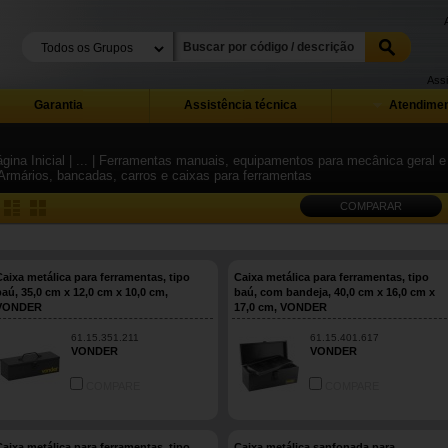
Assi
Garantia
Assistência técnica
Atendimen
gina Inicial
| ...
| Ferramentas manuais, equipamentos para mecânica geral e i
 Armários, bancadas, carros e caixas para ferramentas
COMPARAR
Caixa metálica para ferramentas, tipo
Caixa metálica para ferramentas, tipo
baú, 35,0 cm x 12,0 cm x 10,0 cm,
baú, com bandeja, 40,0 cm x 16,0 cm x
VONDER
17,0 cm, VONDER
61.15.351.211
61.15.401.617
VONDER
VONDER
COMPARE
COMPARE
Caixa metálica para ferramentas, tipo
Caixa metálica sanfonada para