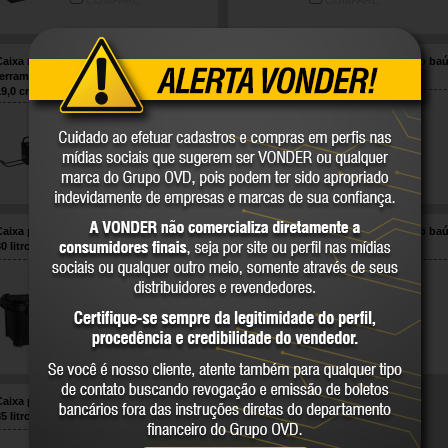
COMPARE
COMPARE
Caixa metálica sanfonada para
Caixa plástica para ferramentas, tipo baú
ferramentas, com 7 gavetas, 60,0 cm x
100 litros, CBV 100 VONDER PLUS
19,0 cm x 24,0 cm, com roda, VONDER
61.15.601.924
61.05.000.100
VONDER
VONDER PLUS
COMPARE
COMPARE
Caixa plástica para ferramentas, tipo baú,
Caixa plástica para ferramentas, tipo baú
30 litros, CBV 030 VONDER PLUS
45 litros, CBV 045 VONDER PLUS
61.05.000.030
61.05.000.045
VONDER PLUS
VONDER PLUS
COMPARE
COMPARE
Caixa plástica para ferramentas, tipo baú,
85 litros, CBV 085 VONDER PLUS