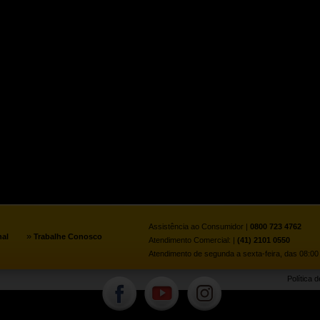
Assistência ao Consumidor |
0800 723 4762
»
nal
Trabalhe Conosco
Atendimento Comercial: |
(41) 2101 0550
Atendimento de segunda a sexta-feira, das 08:00 
Política 