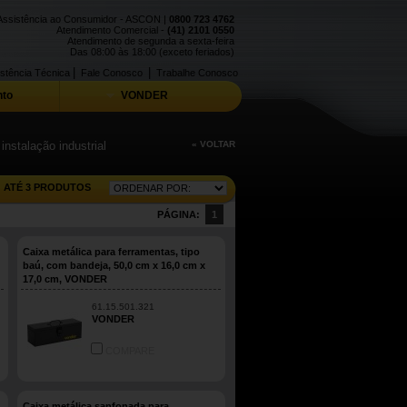
Assistência ao Consumidor - ASCON |
0800 723 4762
Atendimento Comercial -
(41) 2101 0550
Atendimento de segunda a sexta-feira
Das 08:00 às 18:00 (exceto feriados)
|
|
stência Técnica
Fale Conosco
Trabalhe Conosco
to
VONDER
nstalação industrial
« VOLTAR
ATÉ 3 PRODUTOS
PÁGINA:
1
Caixa metálica para ferramentas, tipo
baú, com bandeja, 50,0 cm x 16,0 cm x
17,0 cm, VONDER
61.15.501.321
VONDER
COMPARE
Caixa metálica sanfonada para