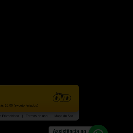
às 18:00 (exceto feriados)
de Privacidade
|
Termos de uso
|
Mapa do Site