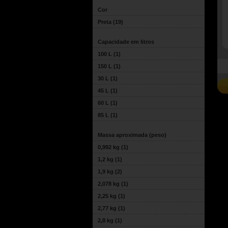
Cor
Preta
(19)
Capacidade em litros
100 L
(1)
150 L
(1)
30 L
(1)
45 L
(1)
60 L
(1)
85 L
(1)
Massa aproximada (peso)
0,992 kg
(1)
1,2 kg
(1)
1,9 kg
(2)
2,078 kg
(1)
2,25 kg
(1)
2,77 kg
(1)
2,8 kg
(1)