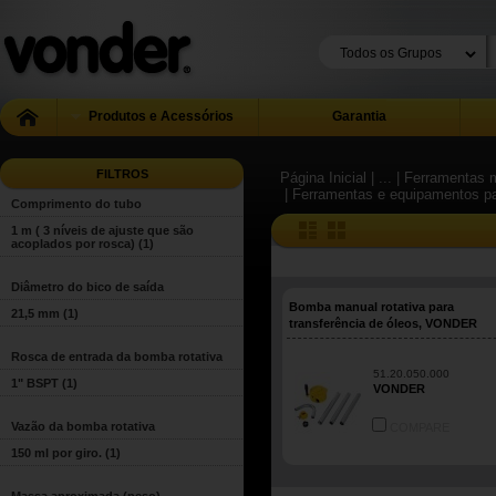
Produtos e Acessórios
Garantia
FILTROS
Página Inicial
| ...
| Ferramentas m
| Ferramentas e equipamentos pa
Comprimento do tubo
1 m ( 3 níveis de ajuste que são
acoplados por rosca)
(1)
Diâmetro do bico de saída
Bomba manual rotativa para
21,5 mm
(1)
transferência de óleos, VONDER
Rosca de entrada da bomba rotativa
51.20.050.000
1" BSPT
(1)
VONDER
Vazão da bomba rotativa
COMPARE
150 ml por giro.
(1)