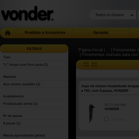
Produtos e Acessórios
Garantia
FILTROS
Página Inicial
| ...
| Ferramentas m
| Ferramentas manuais para uso 
Tipo
"L" longa com furo guia
(1)
Material
Aço cromo vanádio
(1)
Jogo de chaves hexalobular longas
a T50, com 9 peças, VONDER
Acabamento
Fosfatizado preto
(1)
35.73.105.000
VONDER
Nº de peças
COMPARE
9 peças
(1)
Massa aproximada (peso)