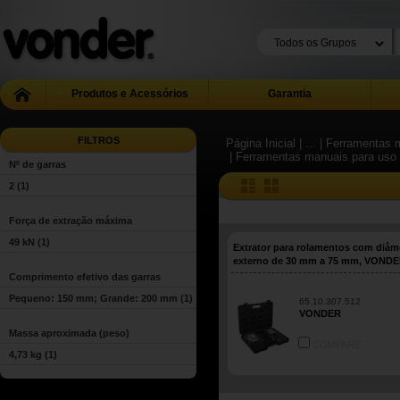
Produtos e Acessórios
Garantia
FILTROS
Página Inicial
| ...
| Ferramentas m
| Ferramentas manuais para uso 
Nº de garras
2
(1)
Força de extração máxima
49 kN
(1)
Extrator para rolamentos com diâm
externo de 30 mm a 75 mm, VOND
Comprimento efetivo das garras
Pequeno: 150 mm; Grande: 200 mm
(1)
65.10.307.512
VONDER
Massa aproximada (peso)
COMPARE
4,73 kg
(1)