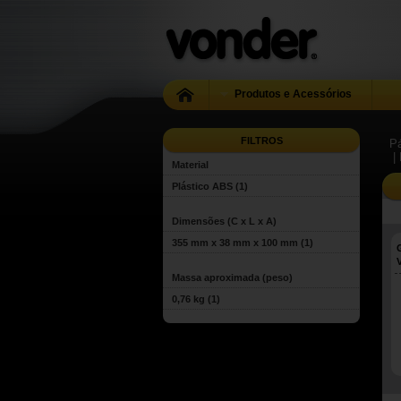
Produtos e Acessórios
FILTROS
Pá
|
Material
Plástico ABS
(1)
Dimensões (C x L x A)
355 mm x 38 mm x 100 mm
(1)
Massa aproximada (peso)
0,76 kg
(1)