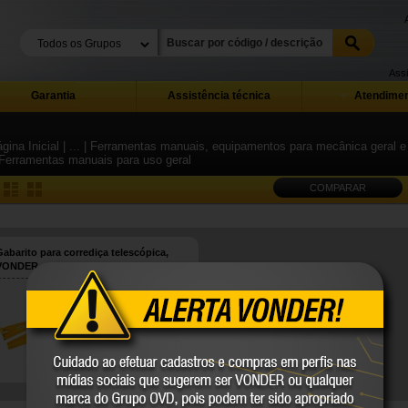
Assi
Garantia
Assistência técnica
Atendimen
gina Inicial
| ...
| Ferramentas manuais, equipamentos para mecânica geral e i
 Ferramentas manuais para uso geral
COMPARAR
Gabarito para corrediça telescópica,
VONDER
35.99.355.100
VONDER
COMPARE