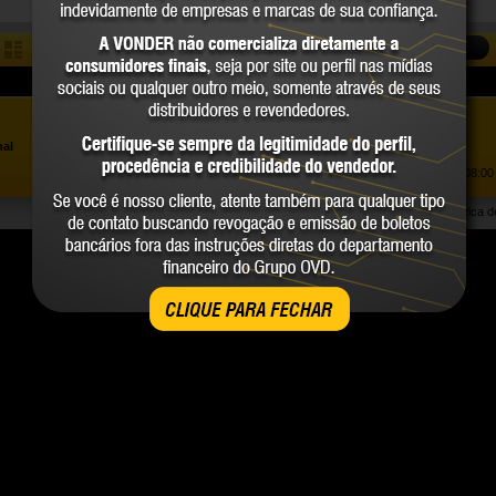
COMPARAR
Assistência ao Consumidor |
0800 723 4762
»
nal
Trabalhe Conosco
Atendimento Comercial: |
(41) 2101 0550
Atendimento de segunda a sexta-feira, das 08:00 
Política 
CLIQUE PARA FECHAR