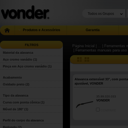
Produtos e Acessórios
Garantia
FILTROS
Página Inicial
| ...
| Ferramentas m
| Ferramentas manuais para uso 
Material da alavanca
Aço cromo vanádio
(1)
Pinça em Aço cromo vanádio
(1)
Acabamento
Alavanca extensível 33", com ponta
ajustável, VONDER
Oxidado preto
(2)
Tipo da alavanca
35.99.020.033
VONDER
Curva com ponta cônica
(1)
Móvel de 180°
(1)
COMPARE
Perfil do corpo da alavanca
Redondo
(2)