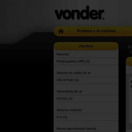
Produtos e Acessórios
FILTROS
Pá
|
Material
Polipropileno (PP)
(1)
Volume de saída de ar
145 m³/min
(1)
Velocidade do ar
0,9 m/s
(1)
Alcance máximo
5 m
(1)
Massa aproximada (peso)