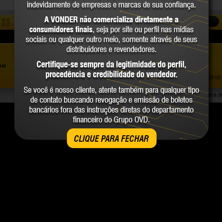
COMPARAR
Assistência ao Consumidor |
0800 723 4762
»
nal
Trabalhe Conosco
Atendimento Comercial: |
(41) 2101 0550
Atendimento de segunda a sexta-feira, das 08:00 
Política 
CLIQUE PARA FECHAR