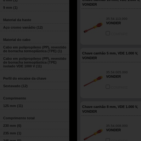
8 mm
(1)
VONDER
9 mm
(1)
35.54.113.000
Material da haste
VONDER
Aço cromo vanádio
(12)
COMPARE
Material do cabo
Cabo em polipropileno (PP), revestido
de borracha termoplástica (TPE)
(1)
Chave canhão 5 mm, VDE 1.000 V,
VONDER
Cabo em polipropileno (PP), revestido
de borracha termoplástica (TPE)
isolado VDE 1000 V
(11)
35.54.005.000
VONDER
Perfil do encaixe da chave
Sextavado
(12)
COMPARE
Comprimento
125 mm
(11)
Chave canhão 8 mm, VDE 1.000 V,
VONDER
Comprimento total
230 mm
(6)
35.54.008.000
VONDER
235 mm
(1)
245 mm
(5)