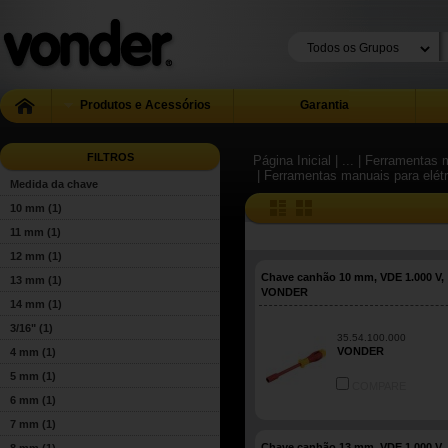
Produtos e Acessórios
Garantia
FILTROS
Página Inicial
| ...
| Ferramentas m
| Ferramentas manuais para elétr
Medida da chave
10 mm
(1)
11 mm
(1)
12 mm
(1)
Chave canhão 10 mm, VDE 1.000 V,
13 mm
(1)
VONDER
14 mm
(1)
3/16"
(1)
35.54.100.000
VONDER
4 mm
(1)
5 mm
(1)
COMPARE
6 mm
(1)
7 mm
(1)
Chave canhão 13 mm, VDE 1.000 V,