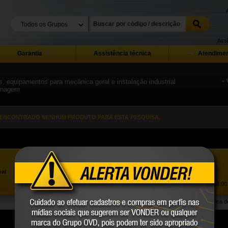
Assi
Garantia
Assistência técnica
Atendimen
, equipamentos para mecânica geral e instalação industrial
« 
dinagem
 ENCONTRADO NENHUM PRODUTO PARA ESTA PESQUISA.
Assistência ao Consumidor |
0800 723 4762
»
nal
Trabalhe Conosco
Atendimento Comercial: |
(41) 2101 0550
Atendimento de segunda a sexta-feira, das 08:00 
Política 