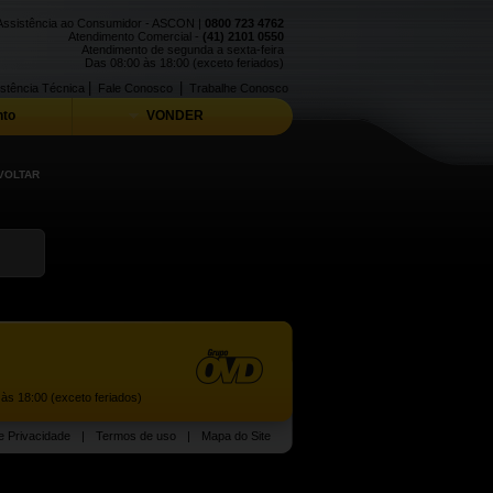
Assistência ao Consumidor - ASCON |
0800 723 4762
Atendimento Comercial -
(41) 2101 0550
Atendimento de segunda a sexta-feira
Das 08:00 às 18:00 (exceto feriados)
|
|
stência Técnica
Fale Conosco
Trabalhe Conosco
to
VONDER
VOLTAR
às 18:00 (exceto feriados)
de Privacidade
|
Termos de uso
|
Mapa do Site