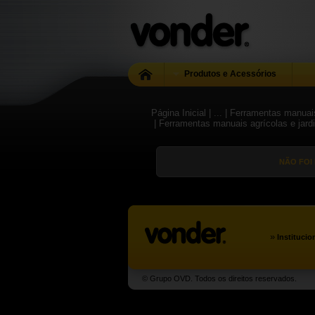
Produtos e Acessórios
Página Inicial
| ...
| Ferramentas manuais
| Ferramentas manuais agrícolas e jar
NÃO FOI
»
Institucio
© Grupo OVD. Todos os direitos reservados.