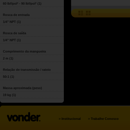
60 lbf/pol² - 90 lbf/pol²
(1)
Rosca de entrada
1/4" NPT
(1)
Rosca de saída
1/4" NPT
(1)
Comprimento da mangueira
2 m
(1)
Relação de transmissão / rateio
50:1
(1)
Massa aproximada (peso)
19 kg
(1)
»
»
Institucional
Trabalhe Conosco