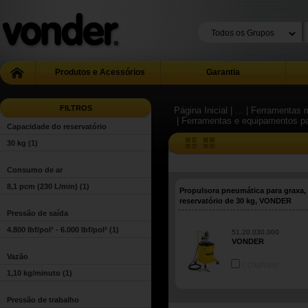
Produtos e Acessórios
Garantia
FILTROS
Página Inicial
| ...
| Ferramentas m
| Ferramentas e equipamentos pa
Capacidade do reservatório
30 kg
(1)
Consumo de ar
8,1 pcm (230 L/min)
(1)
Propulsora pneumática para graxa
reservatório de 30 kg, VONDER
Pressão de saída
4.800 lbf/pol² - 6.000 lbf/pol²
(1)
51.20.030.000
VONDER
Vazão
COMPARE
1,10 kg/minuto
(1)
Pressão de trabalho