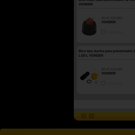
VONDER
62.47.212.005
VONDER
COMPARE
Bico tipo ducha para pulverizador 
L/20 L VONDER
62.47.212.015
VONDER
COMPARE