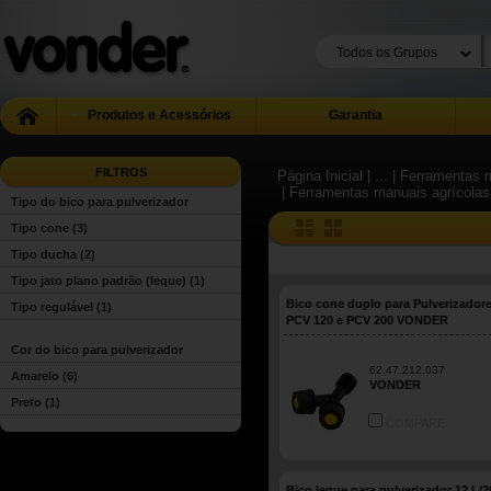
Produtos e Acessórios
Garantia
FILTROS
Página Inicial
| ...
| Ferramentas m
| Ferramentas manuais agrícolas
Tipo do bico para pulverizador
Tipo cone
(3)
Tipo ducha
(2)
Tipo jato plano padrão (leque)
(1)
Bico cone duplo para Pulverizador
Tipo regulável
(1)
PCV 120 e PCV 200 VONDER
Cor do bico para pulverizador
62.47.212.037
Amarelo
(6)
VONDER
Preto
(1)
COMPARE
Bico leque para pulverizador 12 L/2