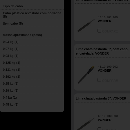
Tipo de cabo
Cabo plástico revestido com borracha
(5)
43.10.101.200
VONDER
Sem cabo
(5)
COMPARE
Massa aproximada (peso)
0.03 kg
(1)
0.07 kg
(1)
Lima chata bastarda 6", com cabo,
encartelada, VONDER
0.08 kg
(1)
0.125 kg
(1)
43.10.100.602
0.131 kg
(1)
VONDER
0.192 kg
(1)
COMPARE
0.25 kg
(1)
0.29 kg
(1)
0.4 kg
(1)
Lima chata bastarda 8", VONDER
0.45 kg
(1)
43.10.100.800
VONDER