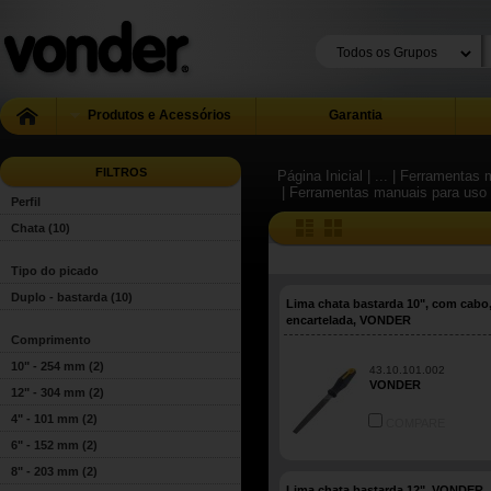
Produtos e Acessórios
Garantia
FILTROS
Página Inicial
| ...
| Ferramentas m
| Ferramentas manuais para uso 
Perfil
Chata
(10)
Tipo do picado
Duplo - bastarda
(10)
Lima chata bastarda 10", com cabo
encartelada, VONDER
Comprimento
10" - 254 mm
(2)
43.10.101.002
VONDER
12" - 304 mm
(2)
4" - 101 mm
(2)
COMPARE
6" - 152 mm
(2)
8" - 203 mm
(2)
Lima chata bastarda 12", VONDER