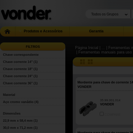
Produtos e Acessórios
Garantia
FILTROS
Página Inicial
| ...
| Ferramentas m
| Ferramentas manuais para uso 
Chave correspondente
Chave corrente 14"
(1)
Chave corrente 18"
(1)
Chave corrente 24"
(1)
Mordente para chave de corrente 14
Chave corrente 36"
(1)
VONDER
Material
35.99.001.014
Aço cromo vanádio
(4)
VONDER
Dimensões
COMPARE
22,9 mm x 58,4 mm
(1)
30,0 mm x 71,2 mm
(1)
Mordente para chave de corrente 36