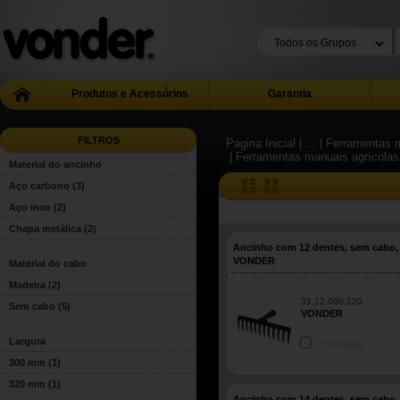
Produtos e Acessórios
Garantia
FILTROS
Página Inicial
| ...
| Ferramentas m
| Ferramentas manuais agrícolas
Material do ancinho
Aço carbono
(3)
Aço inox
(2)
Chapa metálica
(2)
Ancinho com 12 dentes, sem cabo,
VONDER
Material do cabo
Madeira
(2)
31.12.000.120
Sem cabo
(5)
VONDER
Largura
COMPARE
300 mm
(1)
320 mm
(1)
Ancinho com 14 dentes, sem cabo,