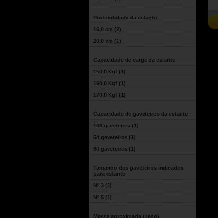
Profundidade da estante
16,0 cm
(2)
20,0 cm
(1)
Capacidade de carga da estante
150,0 Kgf
(1)
160,0 Kgf
(1)
170,0 Kgf
(1)
Capacidade de gaveteiros da estante
108 gaveteiros
(1)
54 gaveteiros
(1)
60 gaveteiros
(1)
Tamanho dos gaveteiros indicados
para estante
Nº 3
(2)
Nº 5
(1)
Massa aproximada (peso)