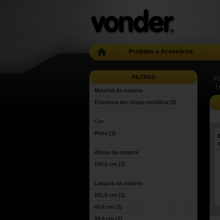
Produtos e Acessórios
FILTROS
Pá
|
Material da estante
Estrutura em chapa metálica
(3)
Cor
Preta
(3)
Altura da estante
150,0 cm
(3)
Largura da estante
101,0 cm
(1)
60,0 cm
(1)
99,0 cm
(1)