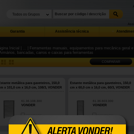
Assi
Garantia
Assistência técnica
Atendimen
gina Inicial
| ...
| Ferramentas manuais, equipamentos para mecânica geral e i
 Armários, bancadas, carros e caixas para ferramentas
COMPARAR
Estante metálica para gaveteiros, 150,0
Estante metálica para gaveteiros, 150,0
cm x 101,0 cm x 16,0 cm, 108/3, VONDER
cm x 60,0 cm x 16,0 cm, 60/3, VONDER
61.36.108.300
61.36.603.000
VONDER
VONDER
COMPARE
COMPARE