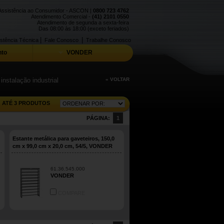
Assistência ao Consumidor - ASCON |
0800 723 4762
Atendimento Comercial -
(41) 2101 0550
Atendimento de segunda a sexta-feira
Das 08:00 às 18:00 (exceto feriados)
|
|
stência Técnica
Fale Conosco
Trabalhe Conosco
to
VONDER
nstalação industrial
« VOLTAR
ATÉ 3 PRODUTOS
PÁGINA:
1
Estante metálica para gaveteiros, 150,0
cm x 99,0 cm x 20,0 cm, 54/5, VONDER
61.36.545.000
VONDER
COMPARE