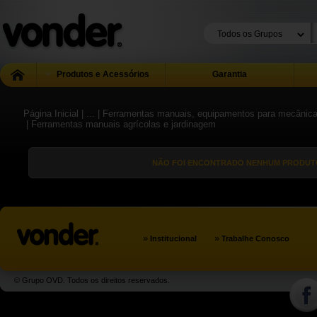
Produtos e Acessórios
Garantia
Página Inicial
| ...
| Ferramentas manuais, equipamentos para mecânica g
| Ferramentas manuais agrícolas e jardinagem
NÃO FOI ENCONTRADO NENHUM PRODUTO
»
»
Institucional
Trabalhe Conosco
© Grupo OVD. Todos os direitos reservados.