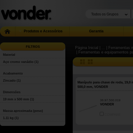
Produtos e Acessórios
Garantia
FILTROS
Página Inicial
| ...
| Ferramentas m
| Ferramentas e equipamentos pa
Material
Aço cromo vanádio
(1)
Acabamento
Zincado
(1)
Manípulo para chave de roda, 19,0
500,0 mm, VONDER
Dimensões
19 mm x 500 mm
(1)
36.97.500.019
VONDER
Massa aproximada (peso)
COMPARE
1.11 kg
(1)