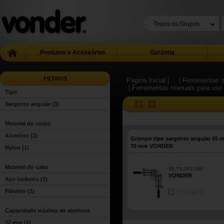
Produtos e Acessórios
Garantia
FILTROS
Página Inicial
| ...
| Ferramentas m
| Ferramentas manuais para uso 
Tipo
Sargento angular
(3)
Material do corpo
Alumínio
(2)
Grampo tipo sargento angular 65 
70 mm VONDER
Nylon
(1)
Material do cabo
35.75.065.090
VONDER
Aço carbono
(1)
Plástico
(1)
COMPARE
Capacidade máxima de abertura
22 mm
(1)