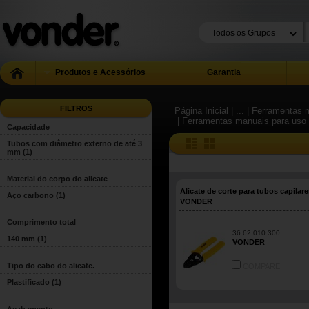
Produtos e Acessórios
Garantia
FILTROS
Página Inicial
| ...
| Ferramentas m
| Ferramentas manuais para uso 
Capacidade
Tubos com diâmetro externo de até 3
mm
(1)
Material do corpo do alicate
Alicate de corte para tubos capilare
Aço carbono
(1)
VONDER
Comprimento total
36.62.010.300
140 mm
(1)
VONDER
Tipo do cabo do alicate.
COMPARE
Plastificado
(1)