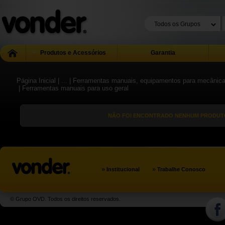
Produtos e Acessórios
Garantia
Página Inicial
| ...
| Ferramentas manuais, equipamentos para mecânica g
| Ferramentas manuais para uso geral
NÃO FOI ENCONTRADO NENHUM PRODUTO
»
»
Institucional
Trabalhe Conosco
© Grupo OVD. Todos os direitos reservados.