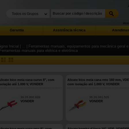
Assi
Garantia
Assistência técnica
Atendimen
gina Inicial
| ...
| Ferramentas manuais, equipamentos para mecânica geral e i
 Ferramentas manuais para elétrica e eletrônica
Alicate bico meia cana curvo 8", com
Alicate bico meia cana reto 160 mm, VDE
isolação até 1.000 V, VONDER
com isolação até 1.000 V, VONDER
36.26.800.609
36.26.061.505
VONDER
VONDER
Alicate bico meia cana reto 8", com
Alicate bomba d'água 10", VDE, VONDE