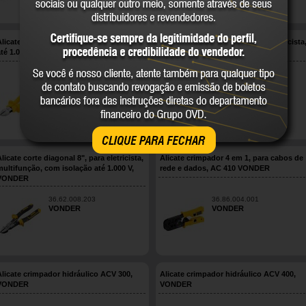
Alicate corte diagonal 6", com isolação
Alicate corte diagonal 6", para eletricista
até 1.000 V, VONDER
com isolação até 1.000 V, VONDER
36.62.061.503
36.62.061.520
VONDER
VONDER
CLIQUE PARA FECHAR
licate corte diagonal 8", para eletricista,
Alicate crimpador 4 em 1, para cabos de
multifunção, com isolação até 1.000 V,
rede e dados, AC 410 VONDER
VONDER
36.62.008.203
36.86.004.001
VONDER
VONDER
Alicate crimpador hidráulico ACV 300,
Alicate crimpador hidráulico ACV 400,
VONDER
VONDER