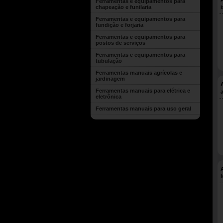
Ferramentas e equipamentos para
chapeação e funilaria
Ferramentas e equipamentos para
fundição e forjaria
Ferramentas e equipamentos para
postos de serviços
Ferramentas e equipamentos para
tubulação
Ferramentas manuais agrícolas e
jardinagem
Ferramentas manuais para elétrica e
eletrônica
Ferramentas manuais para uso geral