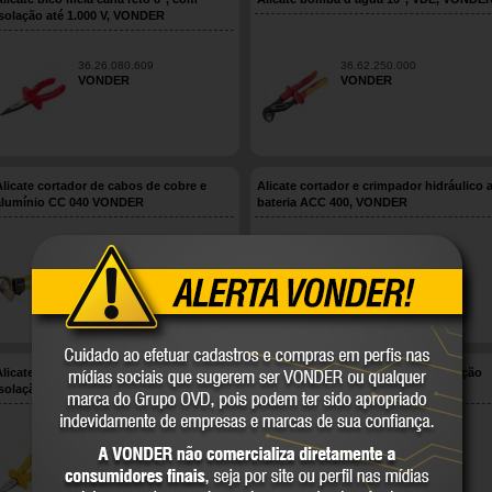
isolação até 1.000 V, VONDER
36.26.080.609
36.62.250.000
VONDER
VONDER
Alicate cortador de cabos de cobre e
Alicate cortador e crimpador hidráulico 
alumínio CC 040 VONDER
bateria ACC 400, VONDER
36.24.040.000
36.86.040.400
VONDER
VONDER
Alicate corte diagonal 4.1/2", com
Alicate corte diagonal 5", com isolação
isolação até 1.000 V, VONDER
até 1.000 V, VONDER
36.62.041.151
36.62.051.503
VONDER
VONDER