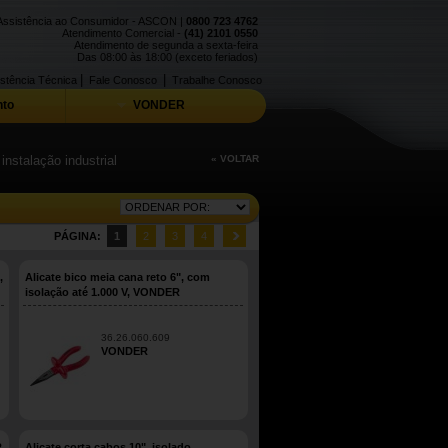
Assistência ao Consumidor - ASCON |
0800 723 4762
Atendimento Comercial -
(41) 2101 0550
Atendimento de segunda a sexta-feira
Das 08:00 às 18:00 (exceto feriados)
|
|
stência Técnica
Fale Conosco
Trabalhe Conosco
to
VONDER
nstalação industrial
« VOLTAR
PÁGINA:
1
2
3
4
,
Alicate bico meia cana reto 6", com
isolação até 1.000 V, VONDER
36.26.060.609
VONDER
R
Alicate corta cabos 10", isolado,