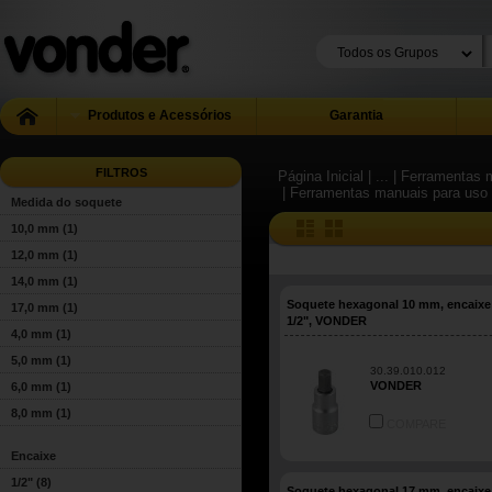
Produtos e Acessórios
Garantia
FILTROS
Página Inicial
| ...
| Ferramentas m
| Ferramentas manuais para uso 
Medida do soquete
10,0 mm
(1)
12,0 mm
(1)
14,0 mm
(1)
Soquete hexagonal 10 mm, encaixe
17,0 mm
(1)
1/2", VONDER
4,0 mm
(1)
5,0 mm
(1)
30.39.010.012
VONDER
6,0 mm
(1)
8,0 mm
(1)
COMPARE
Encaixe
1/2"
(8)
Soquete hexagonal 17 mm, encaixe