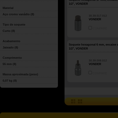
1/2", VONDER
Material
Aço cromo vanádio
(8)
30.39.017.012
VONDER
Tipo de soquete
COMPARE
Curto
(8)
Acabamento
Soquete hexagonal 6 mm, encaixe 
Jateado
(8)
1/2", VONDER
Comprimento
30.39.006.012
55 mm
(8)
VONDER
COMPARE
Massa aproximada (peso)
0,07 kg
(8)