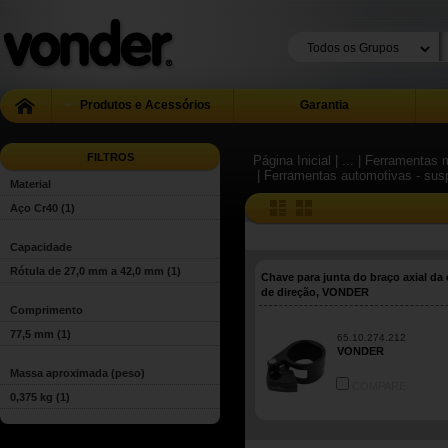
Produtos e Acessórios
Garantia
FILTROS
Página Inicial
| ...
| Ferramentas m
| Ferramentas automotivas - su
Material
Aço Cr40
(1)
Capacidade
Rótula de 27,0 mm a 42,0 mm
(1)
Chave para junta do braço axial da 
de direção, VONDER
Comprimento
77,5 mm
(1)
65.10.274.212
VONDER
Massa aproximada (peso)
COMPARE
0,375 kg
(1)