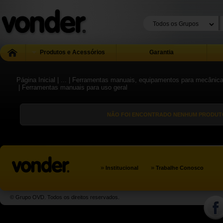
Produtos e Acessórios
Garantia
Página Inicial
| ...
| Ferramentas manuais, equipamentos para mecânica g
| Ferramentas manuais para uso geral
NÃO FOI ENCONTRADO NENHUM PRODUTO
»
»
Institucional
Trabalhe Conosco
© Grupo OVD. Todos os direitos reservados.