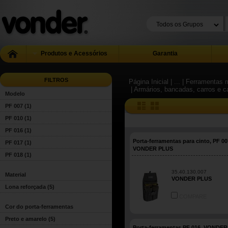
Produtos e Acessórios
Garantia
FILTROS
Página Inicial
| ...
| Ferramentas m
| Armários, bancadas, carros e c
Modelo
PF 007
(1)
PF 010
(1)
PF 016
(1)
Porta-ferramentas para cinto, PF 00
PF 017
(1)
VONDER PLUS
PF 018
(1)
35.40.130.007
Material
VONDER PLUS
Lona reforçada
(5)
COMPARE
Cor do porta-ferramentas
Preto e amarelo
(5)
Porta-ferramentas PF 016, VONDER