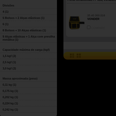
Divisões
4
(1)
35.40.300.016
5 Bolsos + 2 Alças elásticas
(1)
VONDER
6
(1)
COMPARE
8 Bolsos + 10 Alças elásticas
(1)
9 Alças elásticas + 1 Alça com presilha
metálica
(1)
Capacidade máxima de carga (kgf)
1,5 kgf
(2)
2,5 kgf
(1)
3,0 kgf
(2)
Massa aproximada (peso)
0,11 kg
(1)
0,175 kg
(1)
0,202 kg
(1)
0,224 kg
(1)
0,242 kg
(1)