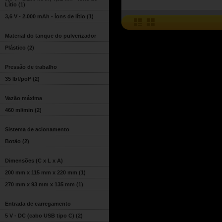
Lítio
(1)
3,6 V - 2.000 mAh - Íons de lítio
(1)
Material do tanque do pulverizador
Plástico
(2)
Pressão de trabalho
35 lbf/pol²
(2)
Vazão máxima
460 ml/min
(2)
Sistema de acionamento
Botão
(2)
Dimensões (C x L x A)
200 mm x 115 mm x 220 mm
(1)
270 mm x 93 mm x 135 mm
(1)
Entrada de carregamento
5 V - DC (cabo USB tipo C)
(2)