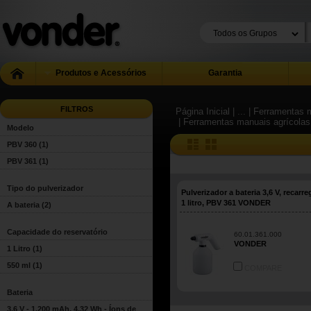
Produtos e Acessórios
Garantia
FILTROS
Página Inicial
| ...
| Ferramentas m
| Ferramentas manuais agrícolas
Modelo
PBV 360
(1)
PBV 361
(1)
Tipo do pulverizador
Pulverizador a bateria 3,6 V, recarre
1 litro, PBV 361 VONDER
A bateria
(2)
Capacidade do reservatório
60.01.361.000
VONDER
1 Litro
(1)
550 ml
(1)
COMPARE
Bateria
3,6 V - 1.200 mAh, 4,32 Wh - Íons de