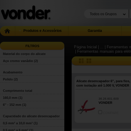
Produtos e Acessórios
Garantia
FILTROS
Página Inicial
| ...
| Ferramentas m
| Ferramentas manuais para elétr
Material do corpo do alicate
Aço cromo vanádio
(2)
Acabamento
Polido
(2)
Alicate desencapador 6'', para fios,
com isolação até 1.000 V, VONDER
Comprimento total
160,0 mm
(1)
36.26.601.609
VONDER
6'' - 152 mm
(1)
COMPARE
Capacidade do alicate desencapador
0,5 mm² a 10,0 mm²
(1)
0,5 mm² a 6 mm²
(1)