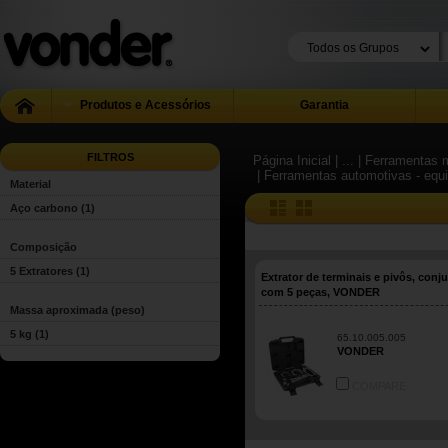
Produtos e Acessórios
Garantia
FILTROS
Página Inicial
| ...
| Ferramentas m
| Ferramentas automotivas - eq
Material
Aço carbono
(1)
Composição
5 Extratores
(1)
Extrator de terminais e pivôs, conj
com 5 peças, VONDER
Massa aproximada (peso)
5 kg
(1)
65.10.005.005
VONDER
COMPARE