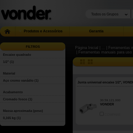
Produtos e Acessórios
Garantia
FILTROS
Página Inicial
| ...
| Ferramentas m
| Ferramentas manuais para uso 
Encaixe quadrado
1/2"
(1)
Material
Aço cromo vanádio
(1)
Junta universal encaixe 1/2", VON
Acabamento
Cromado fosco
(1)
30.59.121.000
VONDER
Massa aproximada (peso)
COMPARE
0,165 kg
(1)