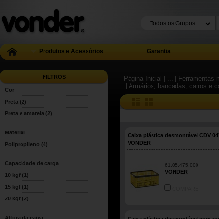
Produtos e Acessórios
Garantia
FILTROS
Página Inicial
| ...
| Ferramentas m
| Armários, bancadas, carros e c
Cor
Preta
(2)
Preta e amarela
(2)
Material
Caixa plástica desmontável CDV 04
VONDER
Polipropileno
(4)
Capacidade de carga
61.05.475.000
VONDER
10 kgf
(1)
15 kgf
(1)
COMPARE
20 kgf
(2)
Altura da caixa
Caixa plástica desmontável com ro